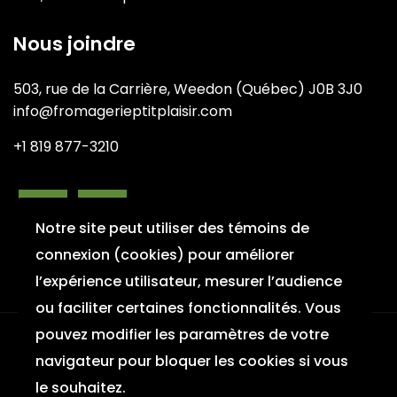
Nous joindre
503, rue de la Carrière, Weedon (Québec) J0B 3J0
info@fromagerieptitplaisir.com
+1 819 877-3210
fab
fab
Notre site peut utiliser des témoins de
fa-
fa-
connexion (cookies) pour améliorer
facebook-
instagram
l’expérience utilisateur, mesurer l’audience
f
ou faciliter certaines fonctionnalités. Vous
pouvez modifier les paramètres de votre
navigateur pour bloquer les cookies si vous
© 2026 www.fromagerieptitplaisir.com - ©
le souhaitez.
Site Web Création SR