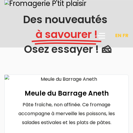
Des nouveautés
à savourer !
EN
FR
Sélectio
Fromagerie P'tit Plaisir
Osez essayer ! 🧀
100% laitier, 100% naturel
Savourez le fromage tel qu'il devrait être !
Meule du Barrage Aneth
Pâte fraîche, non affinée. Ce fromage
En savoir plus !
accompagne à merveille les poissons, les
salades estivales et les plats de pâtes.